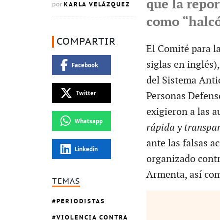
que la repor
KARLA VELÁZQUEZ
por
como “halcó
COMPARTIR
El Comité para la
siglas en inglés)
Facebook
del Sistema Anti
Twitter
Personas Defens
exigieron a las a
Whatsapp
rápida y transpa
ante las falsas a
Linkedin
organizado contr
Armenta, así com
TEMAS
PERIODISTAS
VIOLENCIA CONTRA