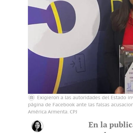
Exigieron a las autoridades del Estado i
página de Facebook ante las falsas acusacio
América Armenta.
CPJ
En la publi