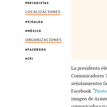
PERIODISTAS
LOCALIZACIONES
SINALOA
MÉXICO
ORGANIZACIONES
FACEBOOK
CPJ
La presidenta ele
Comunicadores 7 
señalamientos fa
Facebook
“
Punto
imagen de Armen
comunicadora tr