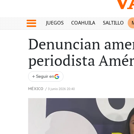
JUEGOS
COAHUILA
SALTILLO
Denuncian amen
periodista Amér
+
Seguir en
MÉXICO
/
3 junio 2026 20:40