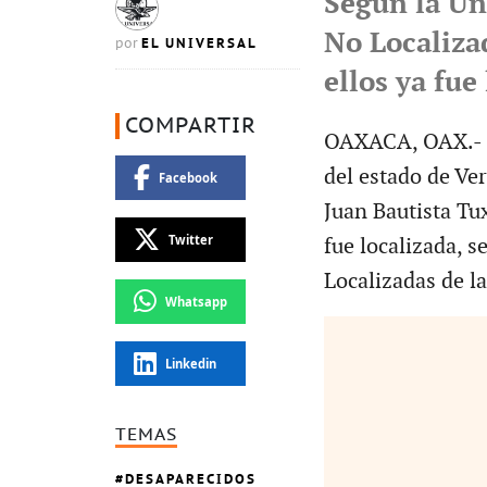
Según la Un
No Localiza
EL UNIVERSAL
por
ellos ya fue
COMPARTIR
OAXACA, OAX.- S
del estado de Ve
Facebook
Juan Bautista Tu
Twitter
fue localizada, 
Localizadas de l
Whatsapp
Linkedin
TEMAS
DESAPARECIDOS