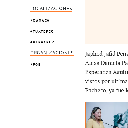
LOCALIZACIONES
OAXACA
TUXTEPEC
VERACRUZ
ORGANIZACIONES
Japhed Jafid Peñ
Alexa Daniela Pa
FGE
Esperanza Aguirr
vistos por última
Pacheco, ya fue l