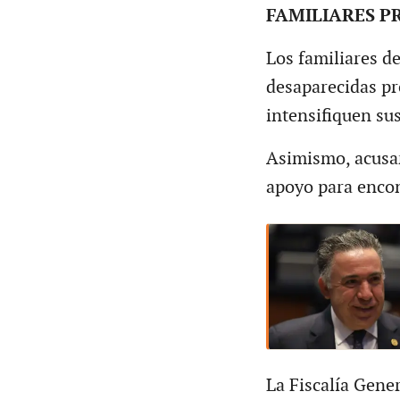
FAMILIARES P
Los familiares d
desaparecidas pr
intensifiquen su
Asimismo, acusar
apoyo para encon
La Fiscalía Gener