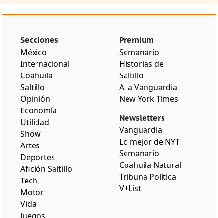
Secciones
Premium
México
Semanario
Internacional
Historias de
Coahuila
Saltillo
Saltillo
A la Vanguardia
Opinión
New York Times
Economía
Newsletters
Utilidad
Vanguardia
Show
Lo mejor de NYT
Artes
Semanario
Deportes
Coahuila Natural
Afición Saltillo
Tribuna Política
Tech
V+List
Motor
Vida
Juegos