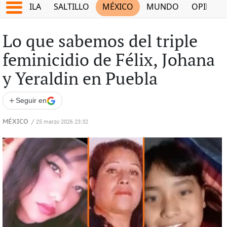
COAHUILA
SALTILLO
MÉXICO
MUNDO
OPINIÓ
Lo que sabemos del triple
feminicidio de Félix, Johana
y Yeraldin en Puebla
+
Seguir en
MÉXICO
/
25 marzo 2026 23:32