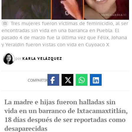
Tres mujeres fueron víctimas de feminicidio, al ser
encontradas sin vida en una barranca en Puebla. El
pasado 4 de marzo fue la última vez que Félix, Johana
y Yeraldin fueron vistas con vida en Cuyoaco
X
KARLA VELÁZQUEZ
por
COMPARTIR
La madre e hijas fueron halladas sin
vida en un barranco de Ixtacamaxtitlán,
18 días después de ser reportadas como
desaparecidas