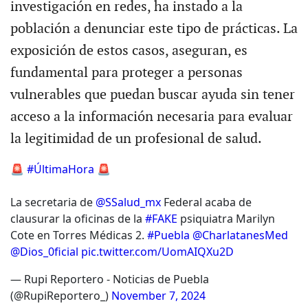
investigación en redes, ha instado a la
población a denunciar este tipo de prácticas. La
exposición de estos casos, aseguran, es
fundamental para proteger a personas
vulnerables que puedan buscar ayuda sin tener
acceso a la información necesaria para evaluar
la legitimidad de un profesional de salud.
🚨
#ÚltimaHora
🚨
La secretaria de
@SSalud_mx
Federal acaba de
clausurar la oficinas de la
#FAKE
psiquiatra Marilyn
Cote en Torres Médicas 2.
#Puebla
@CharlatanesMed
@Dios_0ficial
pic.twitter.com/UomAIQXu2D
— Rupi Reportero - Noticias de Puebla
(@RupiReportero_)
November 7, 2024