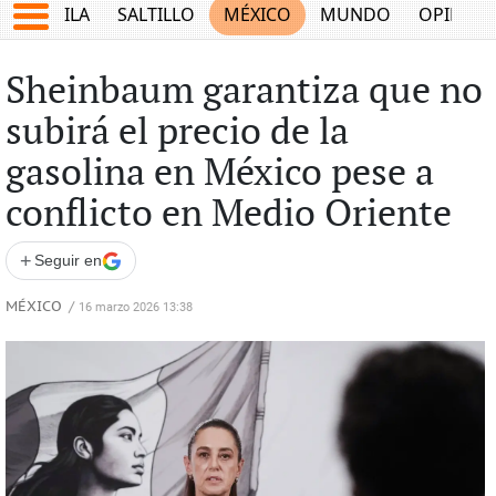
COAHUILA
SALTILLO
MÉXICO
MUNDO
OPINIÓ
Sheinbaum garantiza que no
subirá el precio de la
gasolina en México pese a
conflicto en Medio Oriente
+
Seguir en
MÉXICO
/
16 marzo 2026 13:38