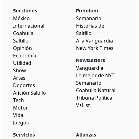
Secciones
Premium
México
Semanario
Internacional
Historias de
Coahuila
Saltillo
Saltillo
A la Vanguardia
Opinión
New York Times
Economía
Newsletters
Utilidad
Vanguardia
Show
Lo mejor de NYT
Artes
Semanario
Deportes
Coahuila Natural
Afición Saltillo
Tribuna Política
Tech
V+List
Motor
Vida
Juegos
Servicios
Alianzas