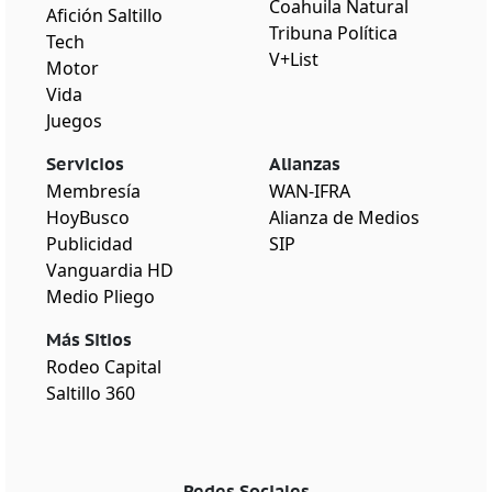
Coahuila Natural
Afición Saltillo
Tribuna Política
Tech
V+List
Motor
Vida
Juegos
Servicios
Alianzas
Membresía
WAN-IFRA
HoyBusco
Alianza de Medios
Publicidad
SIP
Vanguardia HD
Medio Pliego
Más Sitios
Rodeo Capital
Saltillo 360
Redes Sociales