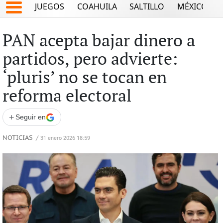
JUEGOS
COAHUILA
SALTILLO
MÉXICO
PAN acepta bajar dinero a
partidos, pero advierte:
‘pluris’ no se tocan en
reforma electoral
+
Seguir en
NOTICIAS
/
31 enero 2026 18:59