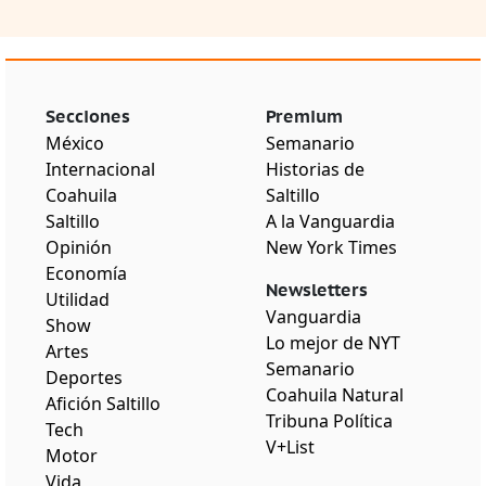
Secciones
Premium
México
Semanario
Internacional
Historias de
Coahuila
Saltillo
Saltillo
A la Vanguardia
Opinión
New York Times
Economía
Newsletters
Utilidad
Vanguardia
Show
Lo mejor de NYT
Artes
Semanario
Deportes
Coahuila Natural
Afición Saltillo
Tribuna Política
Tech
V+List
Motor
Vida