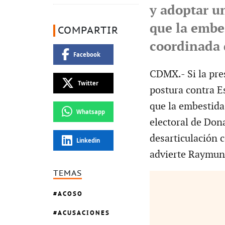
y adoptar u
que la embe
COMPARTIR
coordinada 
Facebook
CDMX.- Si la pre
Twitter
postura contra E
que la embestida
Whatsapp
electoral de Don
desarticulación 
Linkedin
advierte Raymund
TEMAS
ACOSO
ACUSACIONES