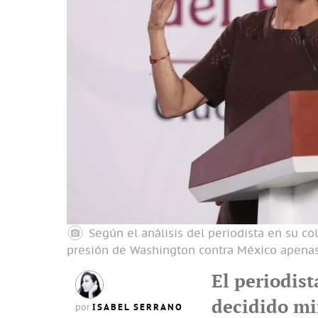
Según el análisis del periodista en su c
presión de Washington contra México apenas
El periodist
decidido mi
ISABEL SERRANO
por