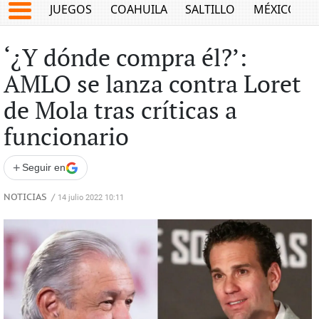
JUEGOS
COAHUILA
SALTILLO
MÉXICO
‘¿Y dónde compra él?’:
AMLO se lanza contra Loret
de Mola tras críticas a
funcionario
+
Seguir en
NOTICIAS
/
14 julio 2022 10:11