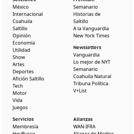
México
Semanario
Internacional
Historias de
Coahuila
Saltillo
Saltillo
A la Vanguardia
Opinión
New York Times
Economía
Newsletters
Utilidad
Vanguardia
Show
Lo mejor de NYT
Artes
Semanario
Deportes
Coahuila Natural
Afición Saltillo
Tribuna Política
Tech
V+List
Motor
Vida
Juegos
Servicios
Alianzas
Membresía
WAN-IFRA
HoyBusco
Alianza de Medios