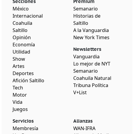
Secciones
Premium
México
Semanario
Internacional
Historias de
Coahuila
Saltillo
Saltillo
A la Vanguardia
Opinión
New York Times
Economía
Newsletters
Utilidad
Vanguardia
Show
Lo mejor de NYT
Artes
Semanario
Deportes
Coahuila Natural
Afición Saltillo
Tribuna Política
Tech
V+List
Motor
Vida
Juegos
Servicios
Alianzas
Membresía
WAN-IFRA