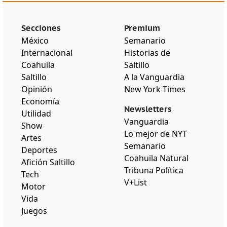
Secciones
Premium
México
Semanario
Internacional
Historias de
Coahuila
Saltillo
Saltillo
A la Vanguardia
Opinión
New York Times
Economía
Newsletters
Utilidad
Vanguardia
Show
Lo mejor de NYT
Artes
Semanario
Deportes
Coahuila Natural
Afición Saltillo
Tribuna Política
Tech
V+List
Motor
Vida
Juegos