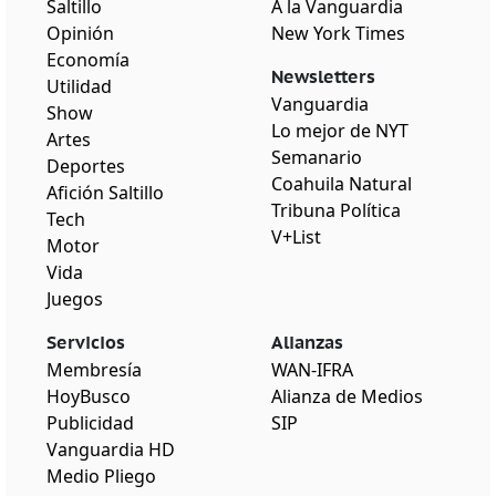
Saltillo
A la Vanguardia
Opinión
New York Times
Economía
Newsletters
Utilidad
Vanguardia
Show
Lo mejor de NYT
Artes
Semanario
Deportes
Coahuila Natural
Afición Saltillo
Tribuna Política
Tech
V+List
Motor
Vida
Juegos
Servicios
Alianzas
Membresía
WAN-IFRA
HoyBusco
Alianza de Medios
Publicidad
SIP
Vanguardia HD
Medio Pliego