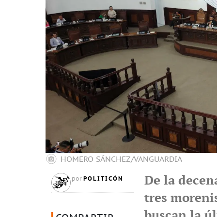
HOMERO SÁNCHEZ/VANGUARDIA
De la decena
POLITICÓN
por
tres morenis
buscan la ú