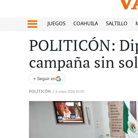
JUEGOS
COAHUILA
SALTILLO
POLITICÓN: Dip
campaña sin sol
+
Seguir en
POLITICÓN
/
5 mayo 2026 05:00