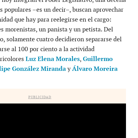
s populares –es un decir–, buscan aprovechar
idad que hay para reelegirse en el cargo:
res morenistas, un panista y un petista. Del
go, solamente cuatro decidieron separarse del
rse al 100 por ciento a la actividad
tricolores
Luz Elena Morales
,
Guillermo
lipe González Miranda
y
Álvaro Moreira
PUBLICIDAD