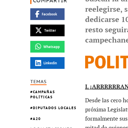
COMPARTIR
reelegirse, 
Facebook
dedicarse 10
resto segui
Twitter
campechan
Whatsapp
Linkedin
TEMAS
I. ¡ARRRRRRA
CAMPAÑAS
POLÍTICAS
Desde las cero ho
DIPUTADOS LOCALES
próxima Legislat
formalmente sus 
A20
mitad de quienes