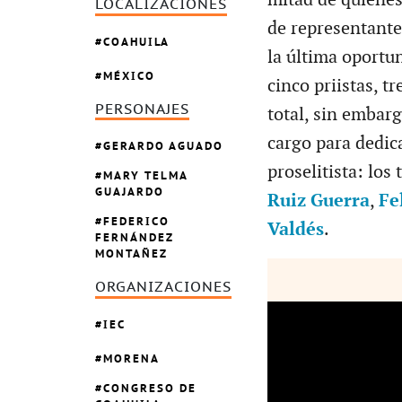
LOCALIZACIONES
de representante
COAHUILA
la última oportun
MÉXICO
cinco priistas, t
PERSONAJES
total, sin embar
cargo para dedica
GERARDO AGUADO
proselitista: los 
MARY TELMA
GUAJARDO
Ruiz Guerra
,
Fe
FEDERICO
Valdés
.
FERNÁNDEZ
MONTAÑEZ
ORGANIZACIONES
IEC
MORENA
CONGRESO DE