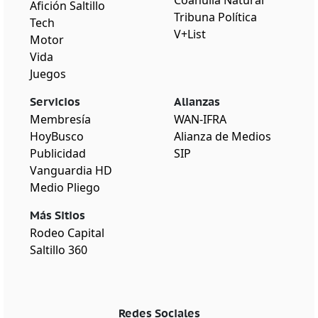
Coahuila Natural
Afición Saltillo
Tribuna Política
Tech
V+List
Motor
Vida
Juegos
Servicios
Alianzas
Membresía
WAN-IFRA
HoyBusco
Alianza de Medios
Publicidad
SIP
Vanguardia HD
Medio Pliego
Más Sitios
Rodeo Capital
Saltillo 360
Redes Sociales