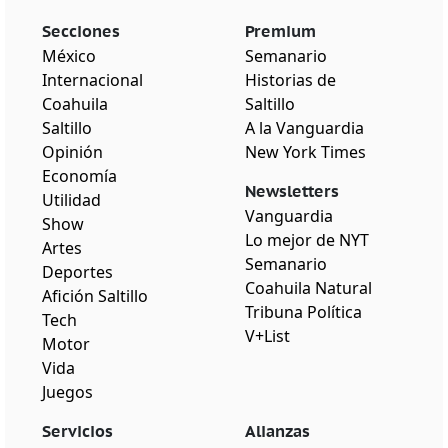
Secciones
Premium
México
Semanario
Internacional
Historias de
Coahuila
Saltillo
Saltillo
A la Vanguardia
Opinión
New York Times
Economía
Newsletters
Utilidad
Vanguardia
Show
Lo mejor de NYT
Artes
Semanario
Deportes
Coahuila Natural
Afición Saltillo
Tribuna Política
Tech
V+List
Motor
Vida
Juegos
Servicios
Alianzas