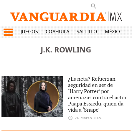
JUEGOS
COAHUILA
SALTILLO
MÉXICO
J.K. ROWLING
¿Es neta? Refuerzan
seguridad en set de
‘Harry Potter’ por
amenazas contra el actor
Paapa Essiedu, quien da
vida a ‘Snape’
26 Marzo 2026