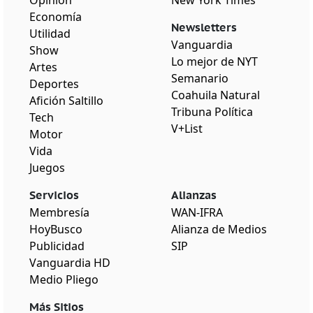
Economía
Newsletters
Utilidad
Vanguardia
Show
Lo mejor de NYT
Artes
Semanario
Deportes
Coahuila Natural
Afición Saltillo
Tribuna Política
Tech
V+List
Motor
Vida
Juegos
Servicios
Alianzas
Membresía
WAN-IFRA
HoyBusco
Alianza de Medios
Publicidad
SIP
Vanguardia HD
Medio Pliego
Más Sitios