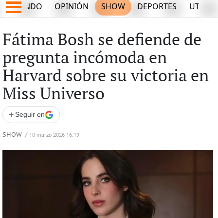
MUNDO
OPINIÓN
SHOW
DEPORTES
UTILID
Fátima Bosh se defiende de
pregunta incómoda en
Harvard sobre su victoria en
Miss Universo
+
Seguir en
SHOW
/
10 marzo 2026 16:19