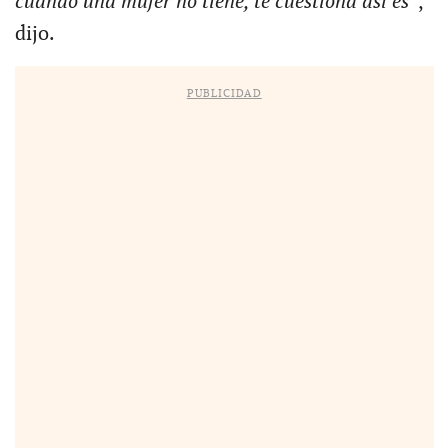
cuando una mujer no tiene, te cuestiona así es”
,
dijo.
PUBLICIDAD