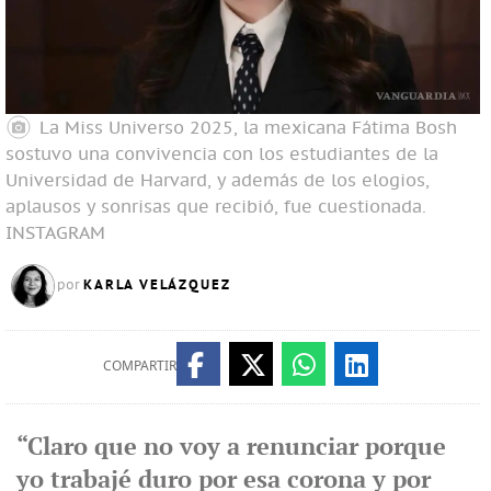
La Miss Universo 2025, la mexicana Fátima Bosh
sostuvo una convivencia con los estudiantes de la
Universidad de Harvard, y además de los elogios,
aplausos y sonrisas que recibió, fue cuestionada.
INSTAGRAM
KARLA VELÁZQUEZ
por
COMPARTIR
“Claro que no voy a renunciar porque
yo trabajé duro por esa corona y por