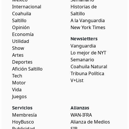
Internacional
Historias de
Coahuila
Saltillo
Saltillo
A la Vanguardia
Opinión
New York Times
Economía
Newsletters
Utilidad
Vanguardia
Show
Lo mejor de NYT
Artes
Semanario
Deportes
Coahuila Natural
Afición Saltillo
Tribuna Política
Tech
V+List
Motor
Vida
Juegos
Servicios
Alianzas
Membresía
WAN-IFRA
HoyBusco
Alianza de Medios
Publicidad
SIP