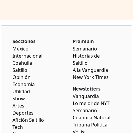
Secciones
Premium
México
Semanario
Internacional
Historias de
Coahuila
Saltillo
Saltillo
A la Vanguardia
Opinión
New York Times
Economía
Newsletters
Utilidad
Vanguardia
Show
Lo mejor de NYT
Artes
Semanario
Deportes
Coahuila Natural
Afición Saltillo
Tribuna Política
Tech
V+List