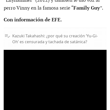
“Lilyhammer” (2012) y también le dio voz al
perro Vinny en la famosa serie “
Family Guy
”.
Con información de EFE.
Kazuki Takahashi: ¿por qué su creación ‘Yu-Gi-
Oh’ es censurada y tachada de satánica?