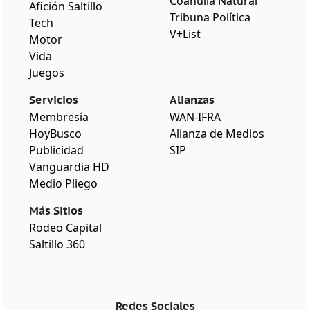
Coahuila Natural
Afición Saltillo
Tribuna Política
Tech
V+List
Motor
Vida
Juegos
Servicios
Alianzas
Membresía
WAN-IFRA
HoyBusco
Alianza de Medios
Publicidad
SIP
Vanguardia HD
Medio Pliego
Más Sitios
Rodeo Capital
Saltillo 360
Redes Sociales