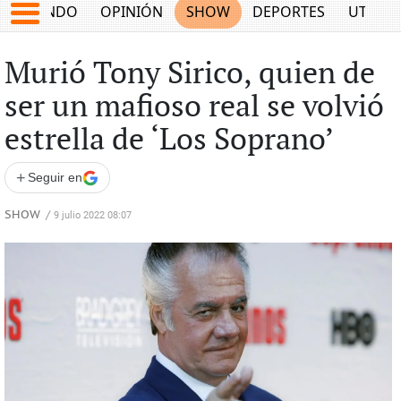
MUNDO
OPINIÓN
SHOW
DEPORTES
UTILID
Murió Tony Sirico, quien de
ser un mafioso real se volvió
estrella de ‘Los Soprano’
+
Seguir en
SHOW
/
9 julio 2022 08:07