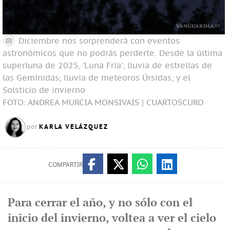
Diciembre nos sorprenderá con eventos
astronómicos que no podrás perderte. Desde la última
superluna de 2025, ‘Luna Fría’; lluvia de estrellas de
las Gemínidas; lluvia de meteoros Úrsidas; y el
Solsticio de invierno
FOTO: ANDREA MURCIA MONSIVAIS | CUARTOSCURO
KARLA VELÁZQUEZ
por
COMPARTIR
Para cerrar el año, y no sólo con el
inicio del invierno, voltea a ver el cielo