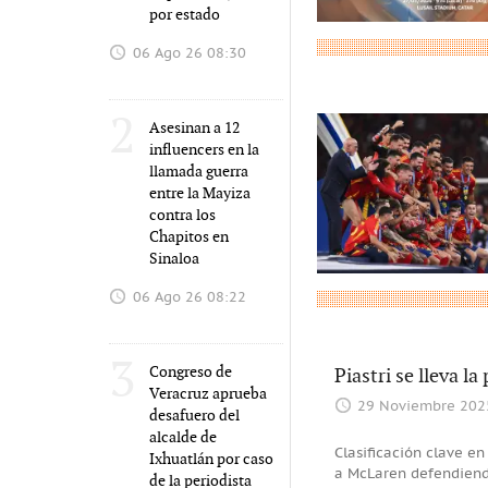
por estado
06 Ago 26 08:30
2
Asesinan a 12
influencers en la
llamada guerra
entre la Mayiza
contra los
Chapitos en
Sinaloa
06 Ago 26 08:22
3
Congreso de
Piastri se lleva l
Veracruz aprueba
29 Noviembre 202
desafuero del
alcalde de
Clasificación clave e
Ixhuatlán por caso
a McLaren defendiendo
de la periodista