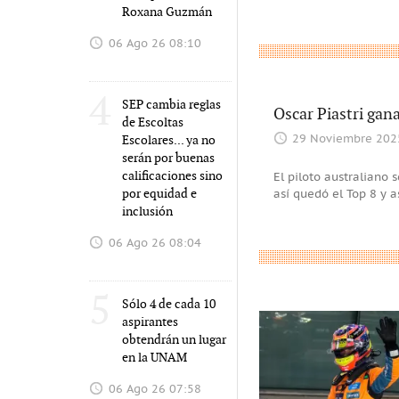
Roxana Guzmán
06 Ago 26 08:10
4
SEP cambia reglas
Oscar Piastri gana
de Escoltas
Escolares... ya no
29 Noviembre 202
serán por buenas
calificaciones sino
El piloto australiano s
por equidad e
así quedó el Top 8 y 
inclusión
06 Ago 26 08:04
5
Sólo 4 de cada 10
aspirantes
obtendrán un lugar
en la UNAM
06 Ago 26 07:58