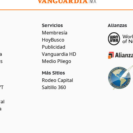
Servicios
Alianzas
Membresía
HoyBusco
Publicidad
a
Vanguardia HD
es
Medio Pliego
Más Sitios
Rodeo Capital
YT
Saltillo 360
al
a