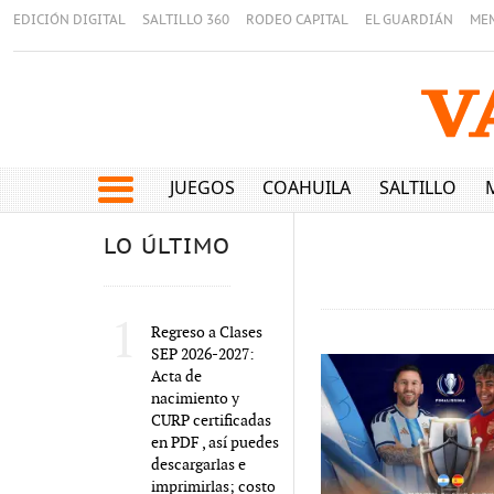
EDICIÓN DIGITAL
SALTILLO 360
RODEO CAPITAL
EL GUARDIÁN
ME
JUEGOS
COAHUILA
SALTILLO
LO ÚLTIMO
1
Regreso a Clases
SEP 2026-2027:
Acta de
nacimiento y
CURP certificadas
en PDF , así puedes
descargarlas e
imprimirlas; costo