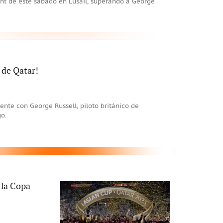
rint de este sábado en Lusail, superando a George
 de Qatar!
dente con George Russell, piloto británico de
o.
 la Copa