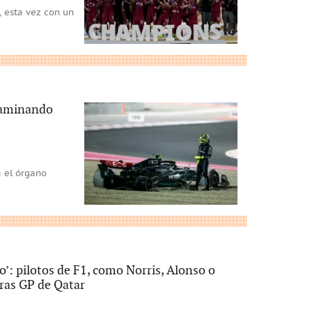
, esta vez con un
 caminando
a el órgano
’: pilotos de F1, como Norris, Alonso o
ras GP de Qatar