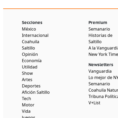
Secciones
Premium
México
Semanario
Internacional
Historias de
Coahuila
Saltillo
Saltillo
A la Vanguardi
Opinión
New York Tim
Economía
Newsletters
Utilidad
Vanguardia
Show
Lo mejor de N
Artes
Semanario
Deportes
Coahuila Natur
Afición Saltillo
Tribuna Polític
Tech
V+List
Motor
Vida
Juegos