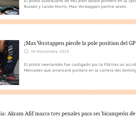
El piloto australiano de McLaren saldrá primero en la Sp
Russell y Lando Norris; Max Verstappen partirá sexto.
¡Max Verstappen pierde la pole position del GP
30 Noviembre 2024
El piloto neerlandés fue castigado por la FIA tras un acci
Mercedes que arrancará puntero en la carrera del doming
Asia: Akram Afif marca tres penales para ser bicampeón de