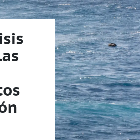
isis
las
tos
ión