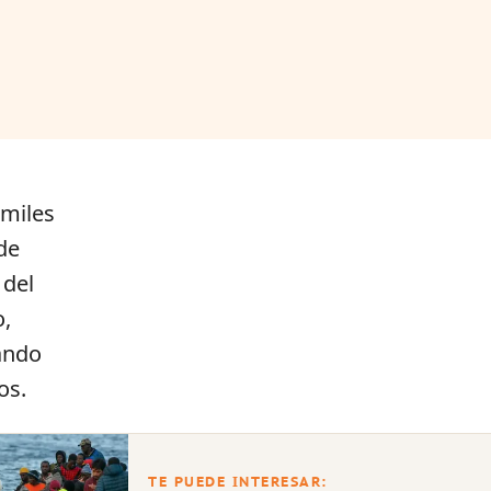
 miles
de
 del
o,
ando
os.