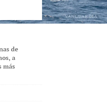
nas de
nos, a
as más