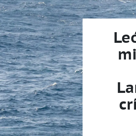
Leó
mi
La
cr