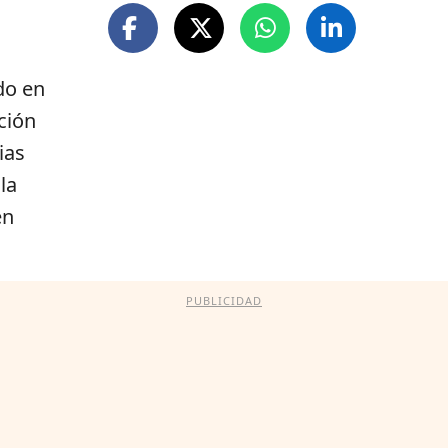
do en
ción
ias
la
en
PUBLICIDAD