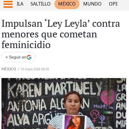
COAHUILA
SALTILLO
MÉXICO
MUNDO
OPINIÓ
Impulsan ‘Ley Leyla’ contra
menores que cometan
feminicidio
+
Seguir en
MÉXICO
/
10 mayo 2026 09:43