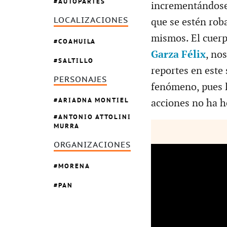
AUTOPARTES
incrementándose 
LOCALIZACIONES
que se estén roba
mismos. El cuer
COAHUILA
Garza Félix
, no
SALTILLO
reportes en este
PERSONAJES
fenómeno, pues l
ARIADNA MONTIEL
acciones no ha h
ANTONIO ATTOLINI
MURRA
ORGANIZACIONES
MORENA
PAN