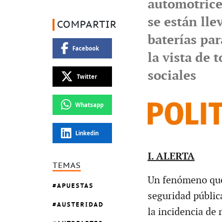
automotric
se están lle
COMPARTIR
baterías pa
Facebook
la vista de 
sociales
Twitter
Whatsapp
Linkedin
I. ALERTA
TEMAS
Un fenómeno que 
APUESTAS
seguridad públic
AUSTERIDAD
la incidencia de