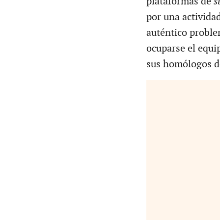
plataformas de
s
por una activida
auténtico proble
ocuparse el equi
sus homólogos de