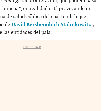
treaming
. Tal proliferación, que pudiera pasar
d “inocua”, en realidad está provocando un
ma de salud pública del cual tendría que
po de
David Kershenobich Stalnikowitz
y
 las entidades del país.
PUBLICIDAD