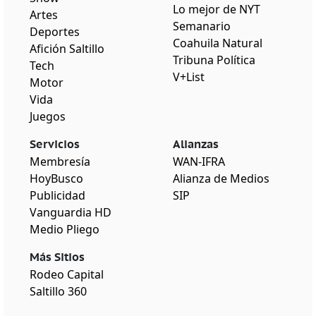
Lo mejor de NYT
Artes
Semanario
Deportes
Coahuila Natural
Afición Saltillo
Tribuna Política
Tech
V+List
Motor
Vida
Juegos
Servicios
Alianzas
Membresía
WAN-IFRA
HoyBusco
Alianza de Medios
Publicidad
SIP
Vanguardia HD
Medio Pliego
Más Sitios
Rodeo Capital
Saltillo 360