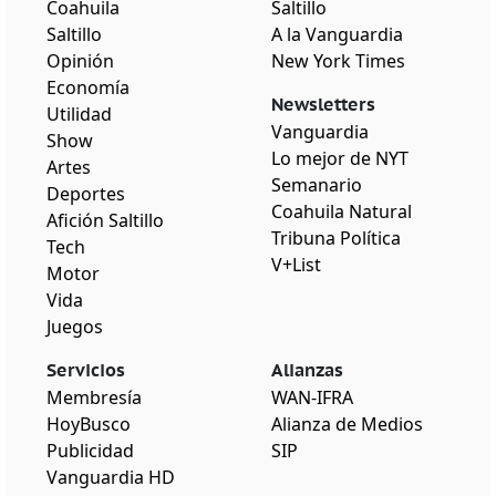
Coahuila
Saltillo
Saltillo
A la Vanguardia
Opinión
New York Times
Economía
Newsletters
Utilidad
Vanguardia
Show
Lo mejor de NYT
Artes
Semanario
Deportes
Coahuila Natural
Afición Saltillo
Tribuna Política
Tech
V+List
Motor
Vida
Juegos
Servicios
Alianzas
Membresía
WAN-IFRA
HoyBusco
Alianza de Medios
Publicidad
SIP
Vanguardia HD