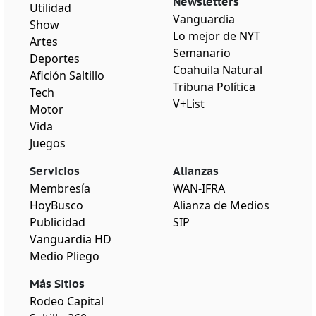
Newsletters
Utilidad
Vanguardia
Show
Lo mejor de NYT
Artes
Semanario
Deportes
Coahuila Natural
Afición Saltillo
Tribuna Política
Tech
V+List
Motor
Vida
Juegos
Servicios
Alianzas
Membresía
WAN-IFRA
HoyBusco
Alianza de Medios
Publicidad
SIP
Vanguardia HD
Medio Pliego
Más Sitios
Rodeo Capital