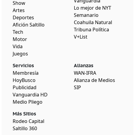
Vanguardia
Show
Lo mejor de NYT
Artes
Semanario
Deportes
Coahuila Natural
Afición Saltillo
Tribuna Política
Tech
V+List
Motor
Vida
Juegos
Servicios
Alianzas
Membresía
WAN-IFRA
HoyBusco
Alianza de Medios
Publicidad
SIP
Vanguardia HD
Medio Pliego
Más Sitios
Rodeo Capital
Saltillo 360