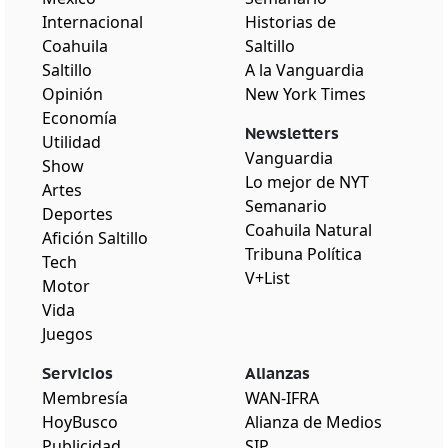
Internacional
Historias de
Coahuila
Saltillo
Saltillo
A la Vanguardia
Opinión
New York Times
Economía
Newsletters
Utilidad
Vanguardia
Show
Lo mejor de NYT
Artes
Semanario
Deportes
Coahuila Natural
Afición Saltillo
Tribuna Política
Tech
V+List
Motor
Vida
Juegos
Servicios
Alianzas
Membresía
WAN-IFRA
HoyBusco
Alianza de Medios
Publicidad
SIP