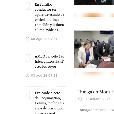
2
En Saltillo,
conductor en
aparente estado de
ebriedad brinca
camellón y lesiona
a limpiavidrios
08 Ago 26 09:31
3
AMLO canceló 176
fideicomisos, la 4T
crea los suyos
08 Ago 26 09:23
4
Huelga en Monte d
Exalcalde electo
de Coquimatlán,
02 Octubre 2025
Colima, recibe seis
años de prisión por
Trabajadores denuncia
abuso sexual