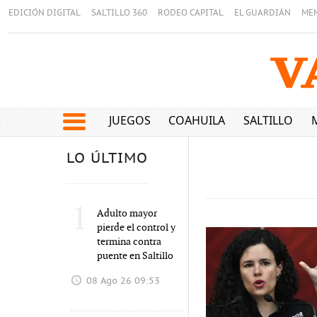
EDICIÓN DIGITAL
SALTILLO 360
RODEO CAPITAL
EL GUARDIÁN
ME
JUEGOS
COAHUILA
SALTILLO
LO ÚLTIMO
1
Adulto mayor
pierde el control y
termina contra
puente en Saltillo
08 Ago 26 09:53