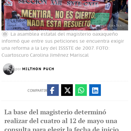
La asamblea estatal del magisterio oaxaqueño
informó que entre sus peticiones se encuentra exigir
una reforma a la Ley del ISSSTE de 2007. FOTO:
Cuartoscuro
Carolina Jiménez Mariscal
MILTHON PUCH
por
COMPARTIR
La base del magisterio determinó
realizar del cuatro al 12 de mayo una
consulta para elegir la fecha de inicio