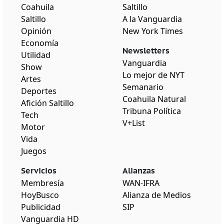
Coahuila
Saltillo
Saltillo
A la Vanguardia
Opinión
New York Times
Economía
Newsletters
Utilidad
Vanguardia
Show
Lo mejor de NYT
Artes
Semanario
Deportes
Coahuila Natural
Afición Saltillo
Tribuna Política
Tech
V+List
Motor
Vida
Juegos
Servicios
Alianzas
Membresía
WAN-IFRA
HoyBusco
Alianza de Medios
Publicidad
SIP
Vanguardia HD