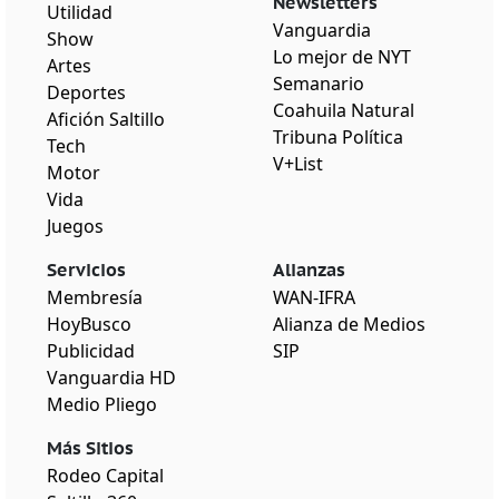
Newsletters
Utilidad
Vanguardia
Show
Lo mejor de NYT
Artes
Semanario
Deportes
Coahuila Natural
Afición Saltillo
Tribuna Política
Tech
V+List
Motor
Vida
Juegos
Servicios
Alianzas
Membresía
WAN-IFRA
HoyBusco
Alianza de Medios
Publicidad
SIP
Vanguardia HD
Medio Pliego
Más Sitios
Rodeo Capital