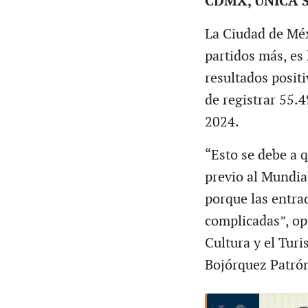
CDMX, ÚNICA 
La Ciudad de Méx
partidos más, es 
resultados posit
de registrar 55.
2024.
“Esto se debe a q
previo al Mundial
porque las entra
complicadas”, opi
Cultura y el Tur
Bojórquez Patró