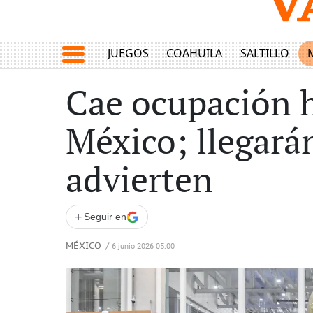
JUEGOS
COAHUILA
SALTILLO
Cae ocupación h
México; llegarán
advierten
+
Seguir en
MÉXICO
/
6 junio 2026 05:00