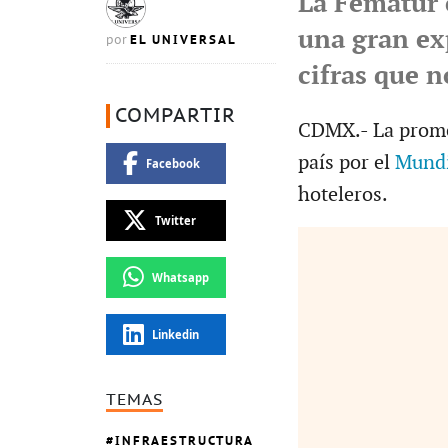
La Fematur 
una gran ex
EL UNIVERSAL
por
cifras que 
COMPARTIR
CDMX.- La promes
país por el
Mundi
Facebook
hoteleros.
Twitter
Whatsapp
Linkedin
TEMAS
INFRAESTRUCTURA