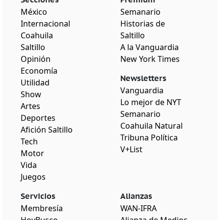
México
Semanario
Internacional
Historias de
Coahuila
Saltillo
Saltillo
A la Vanguardia
Opinión
New York Times
Economía
Newsletters
Utilidad
Vanguardia
Show
Lo mejor de NYT
Artes
Semanario
Deportes
Coahuila Natural
Afición Saltillo
Tribuna Política
Tech
V+List
Motor
Vida
Juegos
Servicios
Alianzas
Membresía
WAN-IFRA