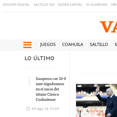
EDICIÓN DIGITAL
SALTILLO 360
RODEO CAPITAL
EL GUARDIÁN
ME
JUEGOS
COAHUILA
SALTILLO
LO ÚLTIMO
1
Saraperos cae 10-0
ante Algodoneros
en el inicio del
último Clásico
Coahuilense
04 Ago 26 23:09