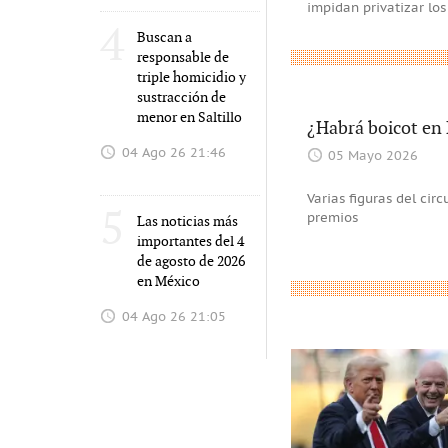
impidan privatizar los
4
Buscan a
responsable de
triple homicidio y
sustracción de
menor en Saltillo
¿Habrá boicot en 
04 Ago 26 21:46
05 Mayo 2026
Varias figuras del cir
5
premios
Las noticias más
importantes del 4
de agosto de 2026
en México
04 Ago 26 21:05