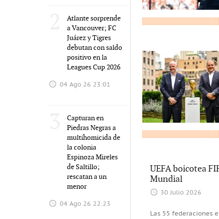
2
Atlante sorprende
a Vancouver; FC
Juárez y Tigres
debutan con saldo
positivo en la
Leagues Cup 2026
04 Ago 26 23:01
3
Capturan en
Piedras Negras a
multihomicida de
la colonia
Espinoza Mireles
de Saltillo;
UEFA boicotea FIF
rescatan a un
Mundial
menor
30 Julio 2026
04 Ago 26 22:23
Las 55 federaciones e