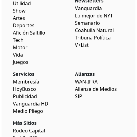
Newsletters
Utilidad
Vanguardia
Show
Lo mejor de NYT
Artes
Semanario
Deportes
Coahuila Natural
Afición Saltillo
Tribuna Política
Tech
V+List
Motor
Vida
Juegos
Servicios
Alianzas
Membresía
WAN-IFRA
HoyBusco
Alianza de Medios
Publicidad
SIP
Vanguardia HD
Medio Pliego
Más Sitios
Rodeo Capital