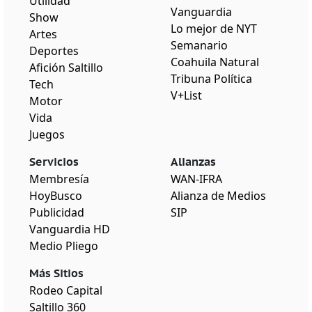
Utilidad
Vanguardia
Show
Lo mejor de NYT
Artes
Semanario
Deportes
Coahuila Natural
Afición Saltillo
Tribuna Política
Tech
V+List
Motor
Vida
Juegos
Servicios
Alianzas
Membresía
WAN-IFRA
HoyBusco
Alianza de Medios
Publicidad
SIP
Vanguardia HD
Medio Pliego
Más Sitios
Rodeo Capital
Saltillo 360