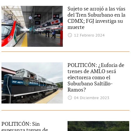
Sujeto se arrojó a las vías
del Tren Suburbano en la
CDMX; FGJ investiga su
muerte
12 Febrero 2024
POLITICÓN: ¿Euforia de
trenes de AMLO será
electorera como el
Suburbano Saltillo-
Ramos?
04 Diciembre 2023
POLITICÓN: Sin
esperanza trenes de