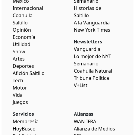
México
Semanario
Internacional
Historias de
Coahuila
Saltillo
Saltillo
A la Vanguardia
Opinión
New York Times
Economía
Newsletters
Utilidad
Vanguardia
Show
Lo mejor de NYT
Artes
Semanario
Deportes
Coahuila Natural
Afición Saltillo
Tribuna Política
Tech
V+List
Motor
Vida
Juegos
Servicios
Alianzas
Membresía
WAN-IFRA
HoyBusco
Alianza de Medios