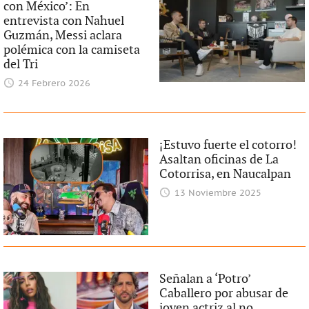
con México’: En
entrevista con Nahuel
Guzmán, Messi aclara
polémica con la camiseta
del Tri
24 Febrero 2026
¡Estuvo fuerte el cotorro!
Asaltan oficinas de La
Cotorrisa, en Naucalpan
13 Noviembre 2025
Señalan a ‘Potro’
Caballero por abusar de
joven actriz al no