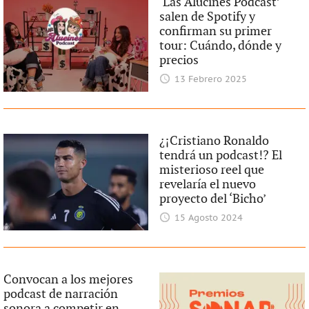
‘Las Alucines Podcast’
salen de Spotify y
confirman su primer
tour: Cuándo, dónde y
precios
13 Febrero 2025
¿¡Cristiano Ronaldo
tendrá un podcast!? El
misterioso reel que
revelaría el nuevo
proyecto del ‘Bicho’
15 Agosto 2024
Convocan a los mejores
podcast de narración
sonora a competir en