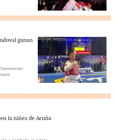
andoval ganan
n Taekwondo
atami
en la niñez de Acuña