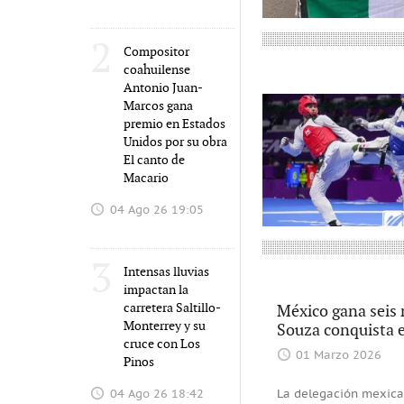
2
Compositor
coahuilense
Antonio Juan-
Marcos gana
premio en Estados
Unidos por su obra
El canto de
Macario
04 Ago 26 19:05
3
Intensas lluvias
impactan la
carretera Saltillo-
México gana seis
Monterrey y su
Souza conquista e
cruce con Los
01 Marzo 2026
Pinos
04 Ago 26 18:42
La delegación mexican