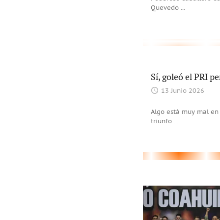
Quevedo
...
Sí, goleó el PRI p
13 Junio 2026
Algo está muy mal en 
triunfo
...