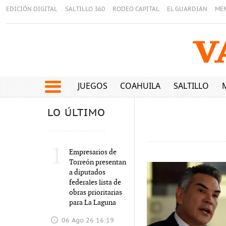
EDICIÓN DIGITAL
SALTILLO 360
RODEO CAPITAL
EL GUARDIÁN
ME
JUEGOS
COAHUILA
SALTILLO
LO ÚLTIMO
1
Empresarios de
Torreón presentan
a diputados
federales lista de
obras prioritarias
para La Laguna
06 Ago 26 16:19