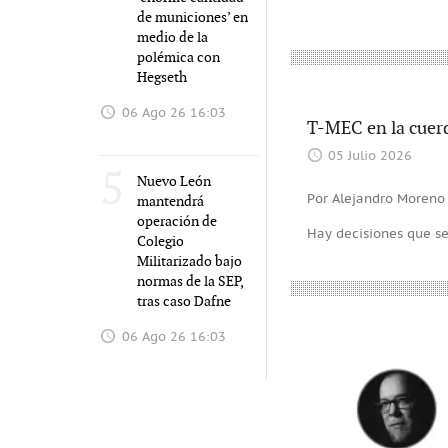
de municiones’ en
medio de la
polémica con
Hegseth
06 Ago 26 16:03
T-MEC en la cuerd
05 Julio 2026
5
Nuevo León
Por Alejandro Moreno
mantendrá
operación de
Hay decisiones que se
Colegio
Militarizado bajo
normas de la SEP,
tras caso Dafne
06 Ago 26 16:03