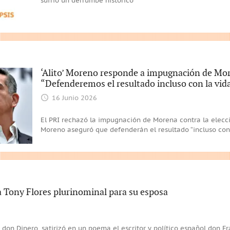
sufrió un derrumbe histórico
‘Alito’ Moreno responde a impugnación de More
“Defenderemos el resultado incluso con la vid
16 Junio 2026
El PRI rechazó la impugnación de Morena contra la elecció
Moreno aseguró que defenderán el resultado “incluso con 
 Tony Flores plurinominal para su esposa
don Dinero, satirizó en un poema el escritor y político español don F