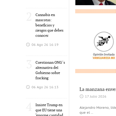
2
Cannabis en
mascotas:
beneficios y
riesgos que debes
conocer
06 Ago 26 16:19
3
Cuestionan ONG´s
alternativa del
Gobierno sobre
fracking
06 Ago 26 16:13
La manzana env
17 Julio 2026
4
Insiste Trump en
Alejandro Moreno, líd
que EU tiene una
que el
...
‘enorme cantidad