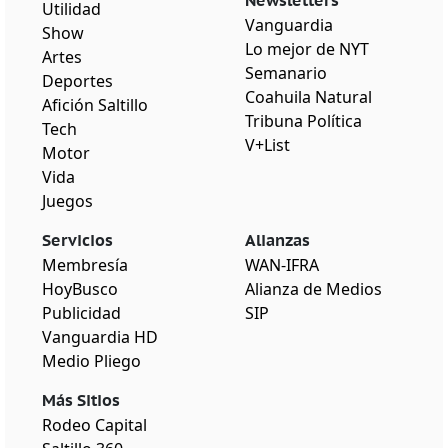
Newsletters
Utilidad
Vanguardia
Show
Lo mejor de NYT
Artes
Semanario
Deportes
Coahuila Natural
Afición Saltillo
Tribuna Política
Tech
V+List
Motor
Vida
Juegos
Servicios
Alianzas
Membresía
WAN-IFRA
HoyBusco
Alianza de Medios
Publicidad
SIP
Vanguardia HD
Medio Pliego
Más Sitios
Rodeo Capital