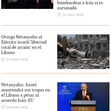
bombardear a Irán si es
asesinado
10 Julio 2026
Otorga Netanyahu al
Ejército israelí ‘libertad
total de acción’ en el
Líbano
22 Junio 2026
Netanyahu: Israel
mantendrá sus tropas en
el Líbano a pesar al
acuerdo Irán-EU
18 Junio 2026