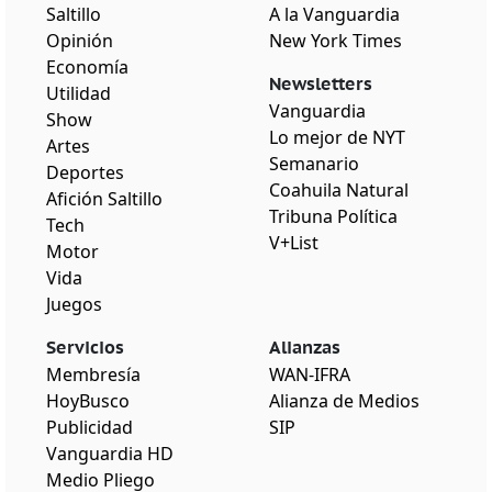
Saltillo
A la Vanguardia
Opinión
New York Times
Economía
Newsletters
Utilidad
Vanguardia
Show
Lo mejor de NYT
Artes
Semanario
Deportes
Coahuila Natural
Afición Saltillo
Tribuna Política
Tech
V+List
Motor
Vida
Juegos
Servicios
Alianzas
Membresía
WAN-IFRA
HoyBusco
Alianza de Medios
Publicidad
SIP
Vanguardia HD
Medio Pliego