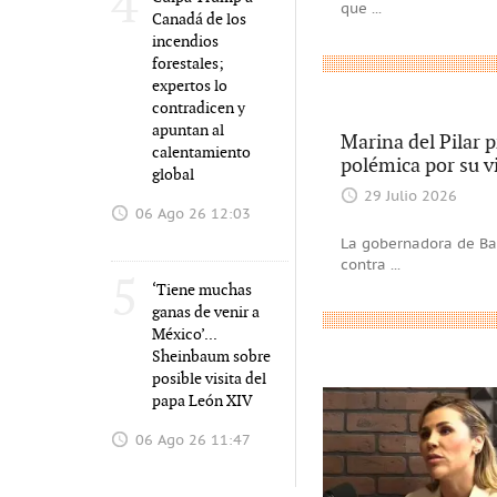
4
que
...
Canadá de los
incendios
forestales;
expertos lo
contradicen y
apuntan al
Marina del Pilar 
calentamiento
polémica por su v
global
29 Julio 2026
06 Ago 26 12:03
La gobernadora de Baj
contra
...
5
‘Tiene muchas
ganas de venir a
México’...
Sheinbaum sobre
posible visita del
papa León XIV
06 Ago 26 11:47