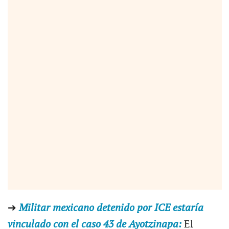
➔
Militar mexicano detenido por ICE estaría
vinculado con el caso 43 de Ayotzinapa:
El