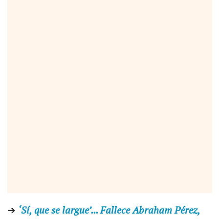
➔
‘Sí, que se largue’... Fallece Abraham Pérez,