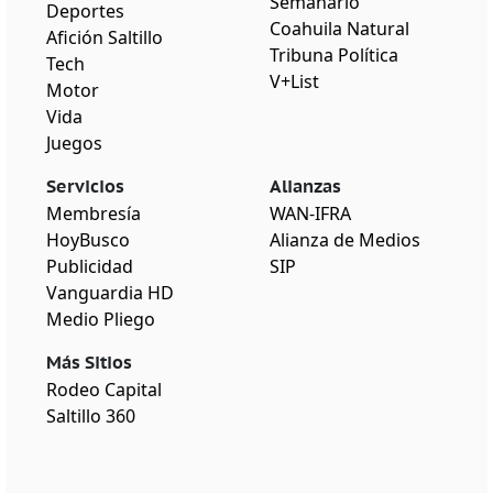
Semanario
Deportes
Coahuila Natural
Afición Saltillo
Tribuna Política
Tech
V+List
Motor
Vida
Juegos
Servicios
Alianzas
Membresía
WAN-IFRA
HoyBusco
Alianza de Medios
Publicidad
SIP
Vanguardia HD
Medio Pliego
Más Sitios
Rodeo Capital
Saltillo 360