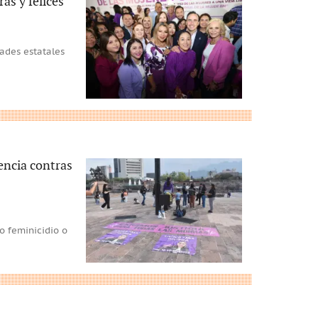
s y felices
dades estatales
encia contras
o feminicidio o