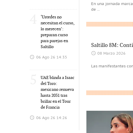
En una jornada marcad
de
...
4
‘Ustedes no
necesitan el curso,
lo merecen’:
preparan curso
para parejas en
Saltillo 8M: Cont
Saltillo
08 Marzo 2026
06 Ago 26 14:35
Las manifestantes com
5
UAE blinda a Isaac
del Toro:
mexicano renueva
hasta 2031 tras
brillar en el Tour
de Francia
06 Ago 26 14:26