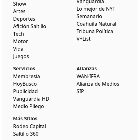
Vanguardia
Show
Lo mejor de NYT
Artes
Semanario
Deportes
Coahuila Natural
Afición Saltillo
Tribuna Política
Tech
V+List
Motor
Vida
Juegos
Servicios
Alianzas
Membresía
WAN-IFRA
HoyBusco
Alianza de Medios
Publicidad
SIP
Vanguardia HD
Medio Pliego
Más Sitios
Rodeo Capital
Saltillo 360